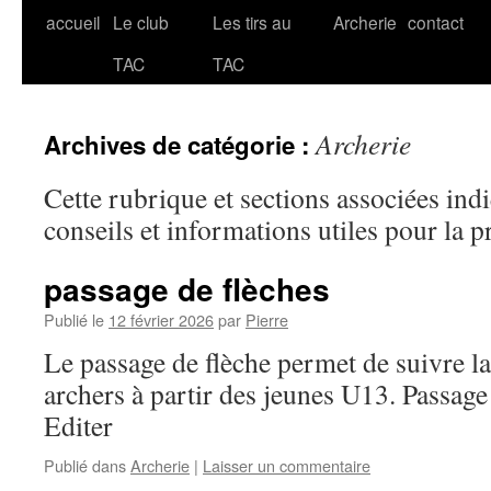
accueil
Le club
Les tirs au
Archerie
contact
Aller
TAC
TAC
au
contenu
Archerie
Archives de catégorie :
Cette rubrique et sections associées ind
conseils et informations utiles pour la pr
passage de flèches
Publié le
12 février 2026
par
Pierre
Le passage de flèche permet de suivre l
archers à partir des jeunes U13. Passag
Editer
Publié dans
Archerie
|
Laisser un commentaire