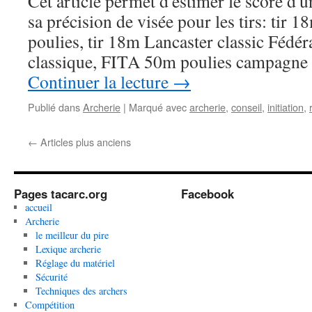
Cet article permet d'estimer le score d'
sa précision de visée pour les tirs: tir 1
poulies, tir 18m Lancaster classic Féd
classique, FITA 50m poulies campagne 
Continuer la lecture
→
Publié dans
Archerie
|
Marqué avec
archerie
,
conseil
,
initiation
,
←
Articles plus anciens
Pages tacarc.org
Facebook
accueil
Archerie
le meilleur du pire
Lexique archerie
Réglage du matériel
Sécurité
Techniques des archers
Compétition