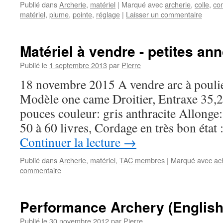
Publié dans
Archerie
,
matériel
|
Marqué avec
archerie
,
colle
,
con
matériel
,
plume
,
pointe
,
réglage
|
Laisser un commentaire
Matériel à vendre - petites an
Publié le
1 septembre 2013
par
Pierre
18 novembre 2015 A vendre arc à po
Modèle one came Droitier, Entraxe 35,
pouces couleur: gris anthracite Allonge
50 à 60 livres, Cordage en très bon éta
Continuer la lecture
→
Publié dans
Archerie
,
matériel
,
TAC membres
|
Marqué avec
ac
commentaire
Performance Archery (English
Publié le
30 novembre 2012
par
Pierre