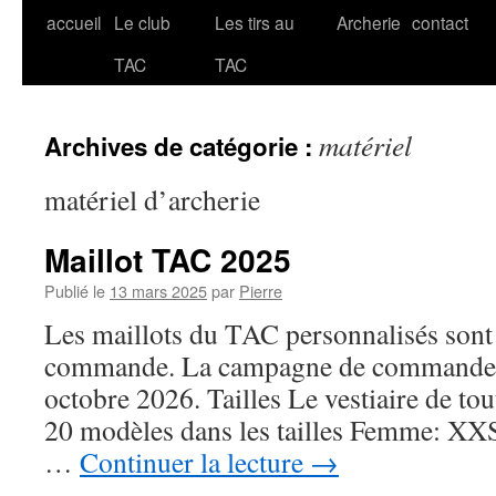
accueil
Le club
Les tirs au
Archerie
contact
Aller
TAC
TAC
au
contenu
matériel
Archives de catégorie :
matériel d’archerie
Maillot TAC 2025
Publié le
13 mars 2025
par
Pierre
Les maillots du TAC personnalisés sont 
commande. La campagne de commande s
octobre 2026. Tailles Le vestiaire de tou
20 modèles dans les tailles Femme: X
…
Continuer la lecture
→