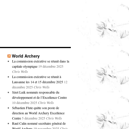
World Archery
La commission exécutive se réunit dans la
capitale olympique
19 décembre 2025
Chris Wells
La commission exécutive se réunit à
Lausanne les 14 et 15 décembre 2025
12
décembre 2025
Chris Wells
Siret Luik nommée responsable du
–
développement et de l’Excellence Centre
10 décembre 2025
Chris Wells
Sébastien Flute quitte son poste de
direction au World Archery Excellence
Centre
5 décembre 2025
Chris Wells
Raul Calin nommé secrétaire général de
World Archery
19 novembre 2025
Chris