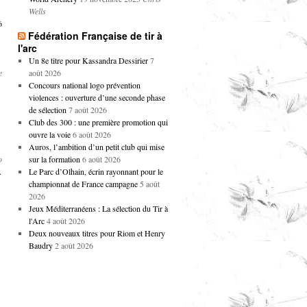
Wells
6
Fédération Française de tir à
l'arc
Un 8e titre pour Kassandra Dessirier
7
e
août 2026
Concours national logo prévention
violences : ouverture d’une seconde phase
de sélection
7 août 2026
Club des 300 : une première promotion qui
ouvre la voie
6 août 2026
Auros, l’ambition d’un petit club qui mise
o
sur la formation
6 août 2026
A
Le Parc d’Olhain, écrin rayonnant pour le
championnat de France campagne
5 août
2026
Jeux Méditerranéens : La sélection du Tir à
l'Arc
4 août 2026
Deux nouveaux titres pour Riom et Henry
Baudry
2 août 2026