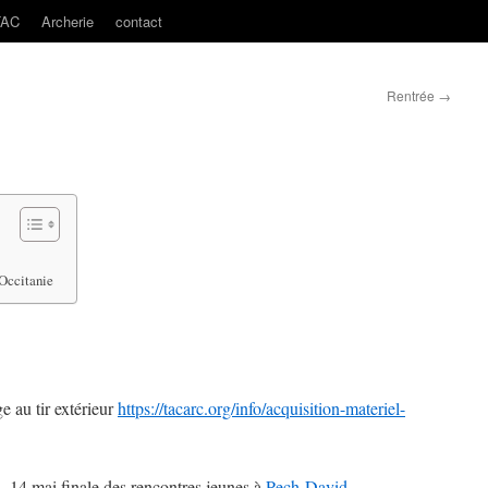
TAC
Archerie
contact
Rentrée
→
d’Occitanie
 au tir extérieur
https://tacarc.org/info/acquisition-materiel-
, 14 mai finale des rencontres jeunes à
Pech-David