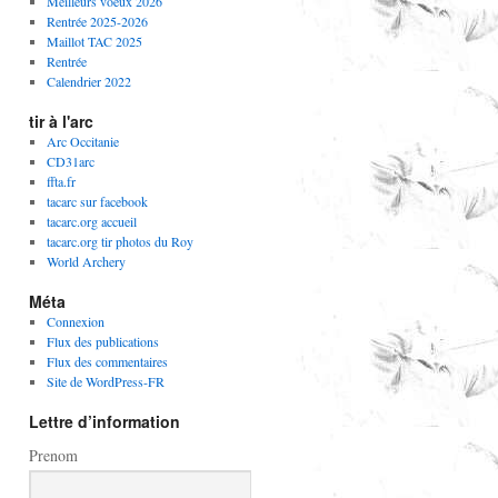
Meilleurs voeux 2026
Rentrée 2025-2026
Maillot TAC 2025
Rentrée
Calendrier 2022
tir à l'arc
Arc Occitanie
CD31arc
ffta.fr
tacarc sur facebook
tacarc.org accueil
tacarc.org tir photos du Roy
World Archery
Méta
Connexion
Flux des publications
Flux des commentaires
Site de WordPress-FR
Lettre d’information
Prenom