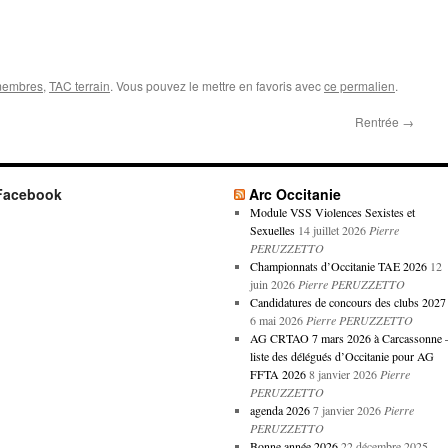
membres
,
TAC terrain
. Vous pouvez le mettre en favoris avec
ce permalien
.
Rentrée
→
Facebook
Arc Occitanie
Module VSS Violences Sexistes et
Sexuelles
14 juillet 2026
Pierre
PERUZZETTO
Championnats d’Occitanie TAE 2026
12
juin 2026
Pierre PERUZZETTO
Candidatures de concours des clubs 2027
6 mai 2026
Pierre PERUZZETTO
AG CRTAO 7 mars 2026 à Carcassonne 
liste des délégués d’Occitanie pour AG
FFTA 2026
8 janvier 2026
Pierre
PERUZZETTO
agenda 2026
7 janvier 2026
Pierre
PERUZZETTO
Bonne année 2026
22 décembre 2025