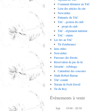
Comment démarrer au TAC
Liste des articles du site
Newsletter
Palmarès du TAC
TAC - gestion du club
projet de club
TAC - règlement intérieur
TAC - statuts
Les tirs au TAC
Tir d'endurance
liens utiles
Newsletter
Parcours des Etroits
Réservation de pas de tir
Sécurité - Arbitrage
Calendrier des concours
Stade Robert Barran
TAC comité
Terrain de Pech-David
Tir du Roy
Évènements à venir
Sep
19:00
-
20:30