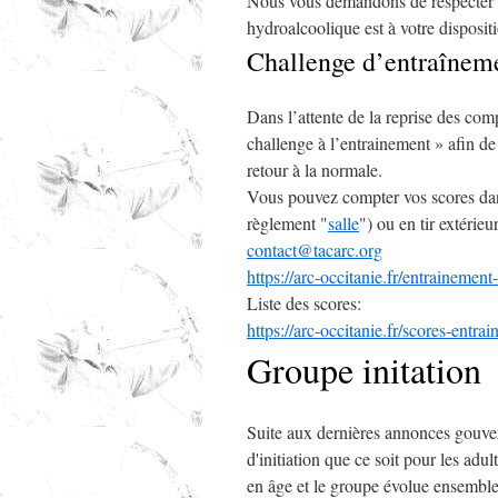
Nous vous demandons de respecter le
hydroalcoolique est à votre disposit
Challenge d’entraînem
Dans l’attente de la reprise des com
challenge à l’entrainement » afin de
retour à la normale.
Vous pouvez compter vos scores dans
règlement "
salle
") ou en tir extérieur
contact@tacarc.org
https://arc-occitanie.fr/entrainement
Liste des scores:
https://arc-occitanie.fr/scores-entra
Groupe initation
Suite aux dernières annonces gouve
d'initiation que ce soit pour les adul
en âge et le groupe évolue ensemble