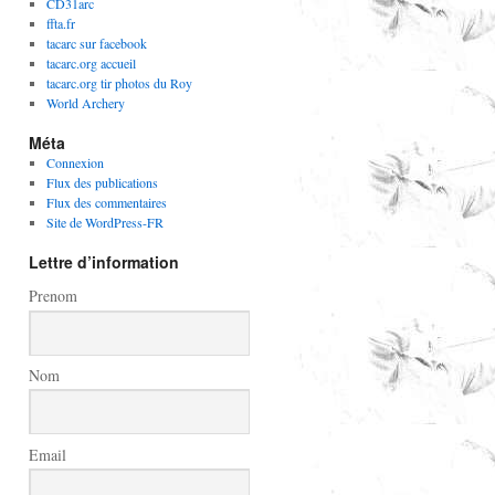
CD31arc
ffta.fr
tacarc sur facebook
tacarc.org accueil
tacarc.org tir photos du Roy
World Archery
Méta
Connexion
Flux des publications
Flux des commentaires
Site de WordPress-FR
Lettre d’information
Prenom
Nom
Email