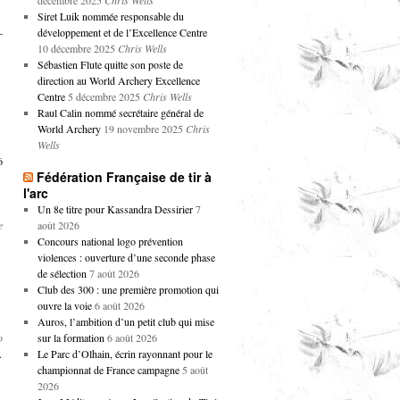
décembre 2025
Chris Wells
Siret Luik nommée responsable du
–
développement et de l’Excellence Centre
10 décembre 2025
Chris Wells
Sébastien Flute quitte son poste de
direction au World Archery Excellence
Centre
5 décembre 2025
Chris Wells
Raul Calin nommé secrétaire général de
World Archery
19 novembre 2025
Chris
Wells
6
Fédération Française de tir à
l'arc
Un 8e titre pour Kassandra Dessirier
7
e
août 2026
Concours national logo prévention
violences : ouverture d’une seconde phase
de sélection
7 août 2026
Club des 300 : une première promotion qui
ouvre la voie
6 août 2026
Auros, l’ambition d’un petit club qui mise
o
sur la formation
6 août 2026
A
Le Parc d’Olhain, écrin rayonnant pour le
championnat de France campagne
5 août
2026