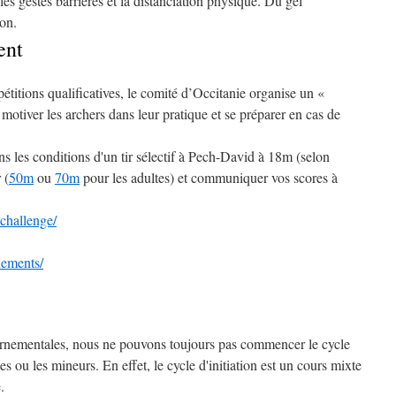
s gestes barrières et la distanciation physique. Du gel
ion.
ent
pétitions qualificatives, le comité d’Occitanie organise un «
 motiver les archers dans leur pratique et se préparer en cas de
 les conditions d'un tir sélectif à Pech-David à 18m (selon
 (
50m
ou
70m
pour les adultes) et communiquer vos scores à
-challenge/
inements/
rnementales, nous ne pouvons toujours pas commencer le cycle
tes ou les mineurs. En effet, le cycle d'initiation est un cours mixte
.