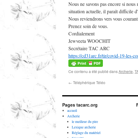
Nous ne savons pas encore si nous mai
situation actuelle, il paraît diffici
Nous reviendrons vers vous courant J
Prenez soin de vous.
Cordialement
Jewveeta WOOCHIT
Secrétaire TAC ARC
https://cd31arc.fr/tir/covid-19-les-co
Ce contenu a été publié dans
Archerie
,
T
←
Téléphérique Téléo
Pages tacarc.org
accueil
Archerie
le meilleur du pire
Lexique archerie
Réglage du matériel