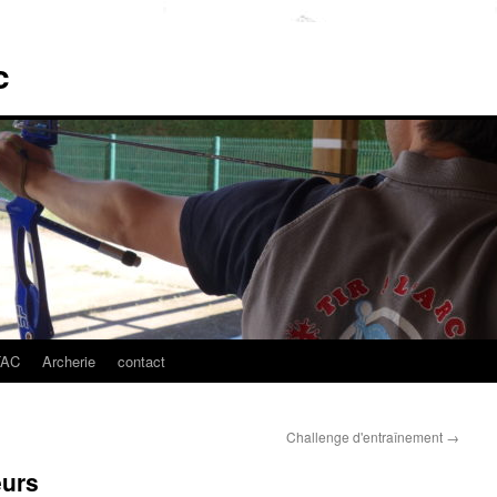
c
TAC
Archerie
contact
Challenge d'entraînement
→
eurs