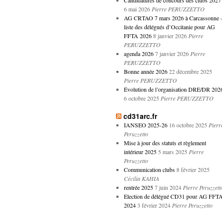
Candidatures de concours des clubs 2027
6 mai 2026
Pierre PERUZZETTO
AG CRTAO 7 mars 2026 à Carcassonne 
liste des délégués d’Occitanie pour AG
FFTA 2026
8 janvier 2026
Pierre
PERUZZETTO
agenda 2026
7 janvier 2026
Pierre
PERUZZETTO
Bonne année 2026
22 décembre 2025
Pierre PERUZZETTO
Évolution de l’organisation DRE/DR 202
6 octobre 2025
Pierre PERUZZETTO
cd31arc.fr
IANSEO 2025-26
16 octobre 2025
Pierr
Peruzzetto
Mise à jour des statuts et règlement
intérieur 2025
5 mars 2025
Pierre
Peruzzetto
Communication clubs
8 février 2025
Cécilia KAHIA
rentrée 2025
7 juin 2024
Pierre Peruzzett
Election de délégué CD31 pour AG FFT
2024
3 février 2024
Pierre Peruzzetto