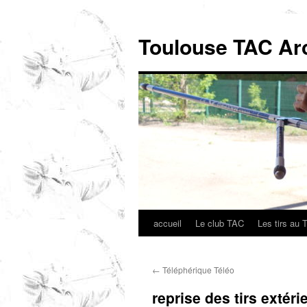
Toulouse TAC Ar
accueil
Le club TAC
Les tirs au 
Aller
au
←
Téléphérique Téléo
contenu
reprise des tirs extéri