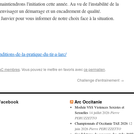
ntiendrons l'initiation cette année. Au vu de l'instabilité de la
le d'envisager un démarrage et un encadrement de qualité.
anvier pour vous informer de notre choix face à la situation.
nditions-de-la-pratique-du-tir-a-larc/
AC membres
. Vous pouvez le mettre en favoris avec
ce permalien
.
Challenge d'entraînement
→
Facebook
Arc Occitanie
Module VSS Violences Sexistes et
Sexuelles
14 juillet 2026
Pierre
PERUZZETTO
Championnats d’Occitanie TAE 2026
12
juin 2026
Pierre PERUZZETTO