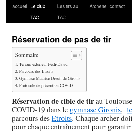
accueil
Le club
Les tirs au
Archerie
contact
Aller
TAC
TAC
au
contenu
Réservation de pas de tir
Sommaire
Terrain extérieur Pech-David
Parcours des Etroits
Gymnase Maurice Dreuil de Gironis
Protocole de prévention COVID
Réservation de cible de tir
au Toulouse
COVID-19 dans le
gymnase Gironis
,
t
parcours des
Etroits
. Chaque archer doit
pour chaque entraînement pour garantir l