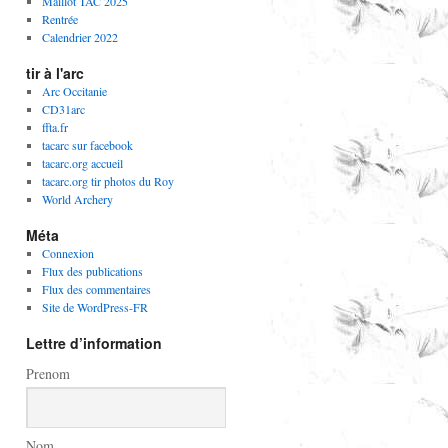
Maillot TAC 2025
Rentrée
Calendrier 2022
tir à l'arc
Arc Occitanie
CD31arc
ffta.fr
tacarc sur facebook
tacarc.org accueil
tacarc.org tir photos du Roy
World Archery
Méta
Connexion
Flux des publications
Flux des commentaires
Site de WordPress-FR
Lettre d’information
Prenom
Nom