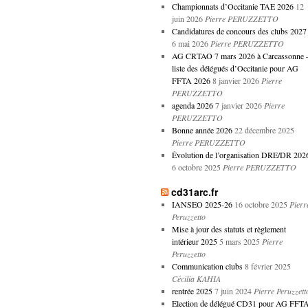
Championnats d’Occitanie TAE 2026
12
juin 2026
Pierre PERUZZETTO
Candidatures de concours des clubs 2027
6 mai 2026
Pierre PERUZZETTO
AG CRTAO 7 mars 2026 à Carcassonne 
liste des délégués d’Occitanie pour AG
FFTA 2026
8 janvier 2026
Pierre
PERUZZETTO
agenda 2026
7 janvier 2026
Pierre
PERUZZETTO
Bonne année 2026
22 décembre 2025
Pierre PERUZZETTO
Évolution de l’organisation DRE/DR 202
6 octobre 2025
Pierre PERUZZETTO
cd31arc.fr
IANSEO 2025-26
16 octobre 2025
Pierr
Peruzzetto
Mise à jour des statuts et règlement
intérieur 2025
5 mars 2025
Pierre
Peruzzetto
Communication clubs
8 février 2025
Cécilia KAHIA
rentrée 2025
7 juin 2024
Pierre Peruzzett
Election de délégué CD31 pour AG FFT