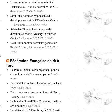
La commission exécutive se réunit à
Lausanne les 14 et 15 décembre 2025
12
décembre 2025
Chris Wells
Siret Luik nommée responsable du
–
développement et de l’Excellence Centre
10 décembre 2025
Chris Wells
Sébastien Flute quitte son poste de
direction au World Archery Excellence
Centre
5 décembre 2025
Chris Wells
Raul Calin nommé secrétaire général de
World Archery
19 novembre 2025
Chris
Wells
6
Fédération Française de tir à
l'arc
Le Parc d’Olhain, écrin rayonnant pour le
e
championnat de France campagne
5 août
2026
Jeux Méditerranéens : La sélection du Tir à
l'Arc
4 août 2026
Deux nouveaux titres pour Riom et Henry
Baudry
2 août 2026
Le bon équilibre d'Élise Chanoine, finaliste
o
arc à poulies
1 août 2026
A
Les élites du tir à l’arc français à St Avertin