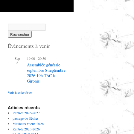
Évènements à venir
on
Sep
19:00
-
20:30
8
Assemblée générale
septembre 8 septembre
nt
2026 19h TAC à
Gironis
Voir le calendrier
Articles récents
Rentrée 2026-2027
passage de flèches
Meilleurs voeux 2026
Rentrée 2025-2026