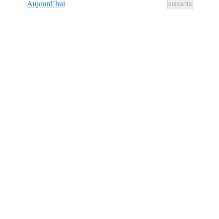
Aujourd’hui
Évènements
suivants