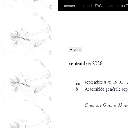
accueil
Le club TAC
Les tirs au 
Aller
au
contenu
Évènements
À venir
Sélectionnez
septembre 2026
une
date.
septembre 8 @ 19:00
-
mar
8
Assemblée générale sep
Gymnase Gironis
35 r