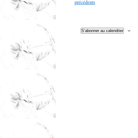
Évènements
précédents
S’abonner au calendrier