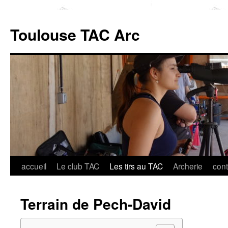
Toulouse TAC Arc
accueil
Le club TAC
Les tirs au TAC
Archerie
cont
Aller
au
Terrain de Pech-David
contenu