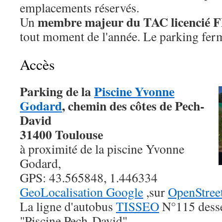
emplacements réservés.
membre majeur du TAC licencié 
Un
tout moment de l'année. Le parking fer
Accès
Parking de la
Piscine Yvonne
Godard
, chemin des côtes de Pech-
David
31400 Toulouse
à proximité de la piscine Yvonne
Godard,
GPS: 43.565848, 1.446334
GeoLocalisation Google
,sur
OpenStree
La ligne d'autobus
TISSEO
N°115 dessert
"Piscine Pech-David".