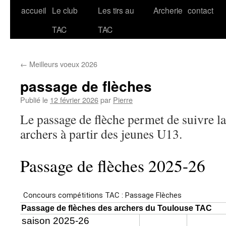
accueil
Le club
Les tirs au
Archerie
contact
Aller
TAC
TAC
au
contenu
←
Meilleurs voeux 2026
passage de flèches
Publié le
12 février 2026
par
Pierre
Le passage de flèche permet de suivre l
archers à partir des jeunes U13.
Passage de flèches 2025-26