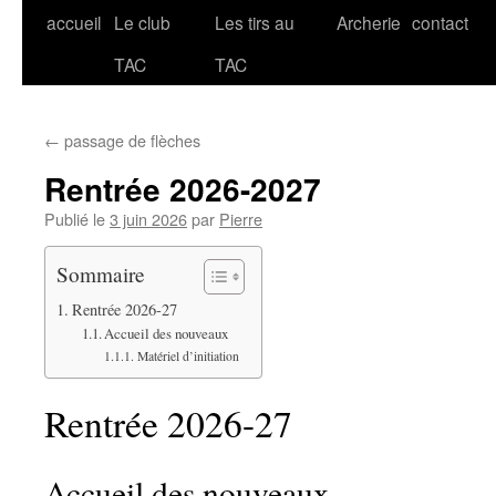
accueil
Le club
Les tirs au
Archerie
contact
Aller
TAC
TAC
au
contenu
←
passage de flèches
Rentrée 2026-2027
Publié le
3 juin 2026
par
Pierre
Sommaire
Rentrée 2026-27
Accueil des nouveaux
Matériel d’initiation
Rentrée 2026-27
Accueil des nouveaux