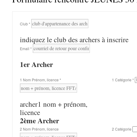
Inscription
Club
*
TAC
2x15m
indiquez le club des archers à inscrire
Jeunes
Email
*
2026
1er Archer
1 Nom Prénom, licence
*
1 Catégorie
*
archer1 nom + prénom,
licence
2ème Archer
2 Nom Prénom, licence
2 Catégorie