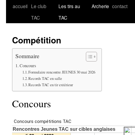
accueil
Le club
Les tirs au
Archerie
contact
Aller
TAC
TAC
au
contenu
Compétition
Sommaire
Concours
Formulaire rencontre JEUNES 30 mai 2026
Records TAC en salle
Records TAC en tir extérieur
Concours