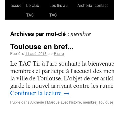
accueil
Le club
Les tirs au
Archerie
contact
Aller
TAC
TAC
au
contenu
membre
Archives par mot-clé :
Toulouse en bref...
Publié le
11 août 2013
par
Pierre
Le TAC Tir à l'arc souhaite la bienven
membres et participe à l'accueil des m
la ville de Toulouse. L'objet de cet artic
garde le nouvel arrivant contre les rum
Continuer la lecture
→
Publié dans
Archerie
|
Marqué avec
histoire
,
membre
,
Toulouse