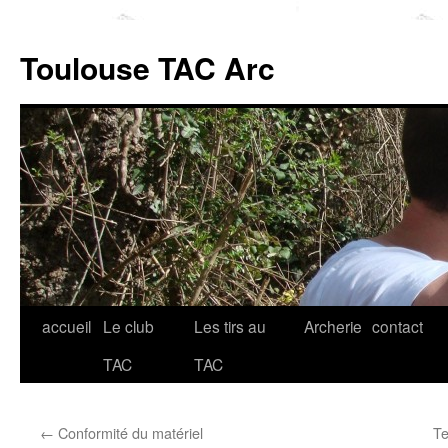
Toulouse TAC Arc
accueil
Le club
Les tirs au
Archerie
contact
Aller
TAC
TAC
au
contenu
←
Conformité du matériel
Te