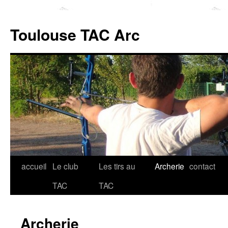
Toulouse TAC Arc
accueil
Le club
Les tirs au
Archerie
contact
Aller
TAC
TAC
au
contenu
Archerie